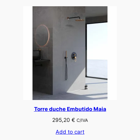
Torre duche Embutido Maia
295,20
€
C/IVA
Add to cart