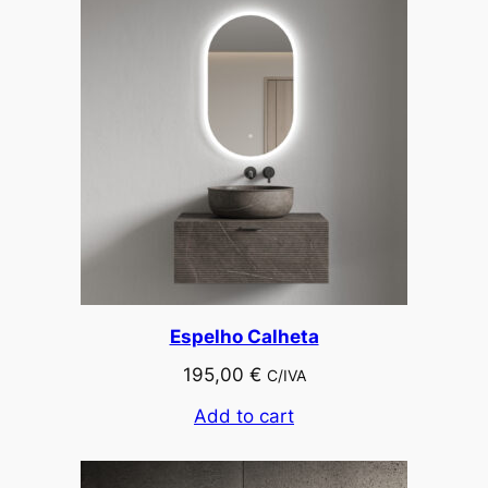
Espelho Calheta
195,00
€
C/IVA
Add to cart