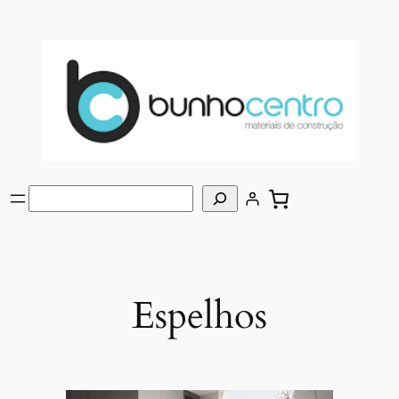
Saltar
para
o
conteúdo
Pesquisar
Espelhos