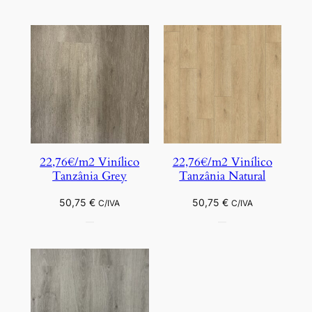
22,76€/m2 Vinílico
22,76€/m2 Vinílico
Tanzânia Grey
Tanzânia Natural
50,75
€
50,75
€
C/IVA
C/IVA