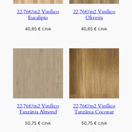
22,76€/m2 Vinílico
22,76€/m2 Vinílico
Eucalipto
Oliveira
40,65
€
40,65
€
C/IVA
C/IVA
22,76€/m2 Vinílico
22,76€/m2 Vinílico
Tanzânia Almond
Tanzânia Coconut
50,75
€
50,75
€
C/IVA
C/IVA