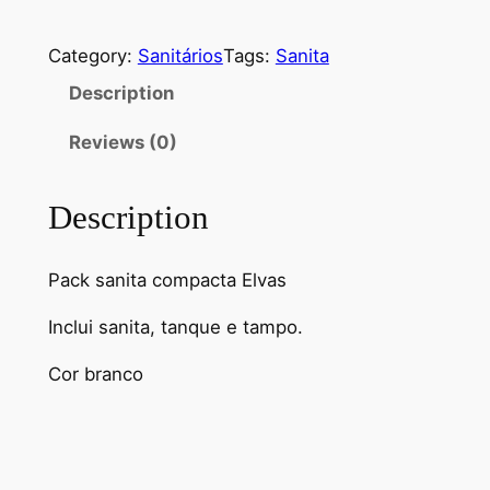
n
i
Category:
Sanitários
Tags:
Sanita
t
Description
a
E
Reviews (0)
l
v
a
Description
s
q
Pack sanita compacta Elvas
u
a
Inclui sanita, tanque e tampo.
n
Cor branco
t
i
t
y