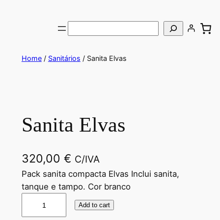
Saltar
para
Pesquisar
o
conteúdo
Home
/
Sanitários
/ Sanita Elvas
Sanita Elvas
320,00
€
C/IVA
Pack sanita compacta Elvas Inclui sanita,
tanque e tampo. Cor branco
S
Add to cart
a