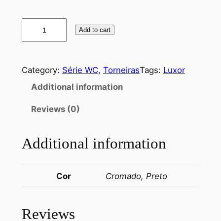
T
Add to cart
o
r
n
Category:
Série WC
, 
Torneiras
Tags:
Luxor
e
Additional information
i
r
Reviews (0)
a
L
a
Additional information
v
a
Cor
Cromado, Preto
t
ó
r
Reviews
i