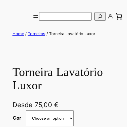
Saltar
para
Pesquisar
o
conteúdo
Home
/
Torneiras
/ Torneira Lavatório Luxor
Torneira Lavatório
Luxor
Desde
75,00
€
Cor