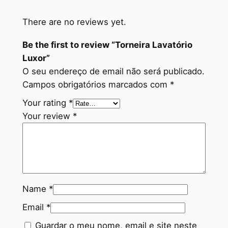
o
L
There are no reviews yet.
u
Be the first to review “Torneira Lavatório
x
Luxor”
o
O seu endereço de email não será publicado.
r
Campos obrigatórios marcados com
*
q
u
Your rating
*
a
Your review
*
n
t
i
t
y
Name
*
Email
*
Guardar o meu nome, email e site neste