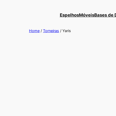
Saltar
para
Espelhos
Móveis
Bases de 
o
conteúdo
Home
/
Torneiras
/ Yaris