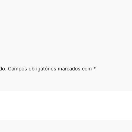
q
u
a
n
t
i
t
y
do.
Campos obrigatórios marcados com
*