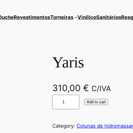
Duche
Revestimentos
Torneiras
Vinílico
Sanitários
Resg
Yaris
310,00
€
C/IVA
Y
Add to cart
a
r
i
Category:
Colunas de hidromass
s