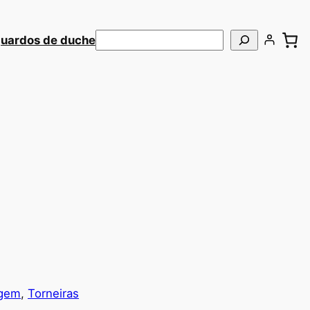
Pesquisar
uardos de duche
agem
, 
Torneiras