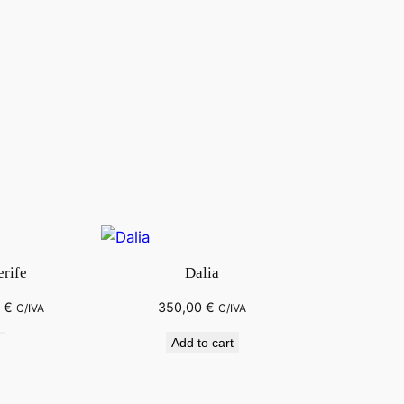
rife
Dalia
0
€
350,00
€
C/IVA
C/IVA
Add to cart