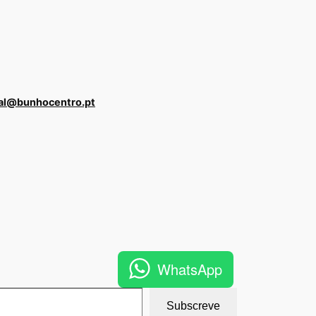
al@bunhocentro.pt
WhatsApp
Subscreve