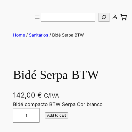
Saltar
para
Pesquisar
o
conteúdo
Home
/
Sanitários
/ Bidé Serpa BTW
Bidé Serpa BTW
142,00
€
C/IVA
Bidé compacto BTW Serpa Cor branco
B
Add to cart
i
d