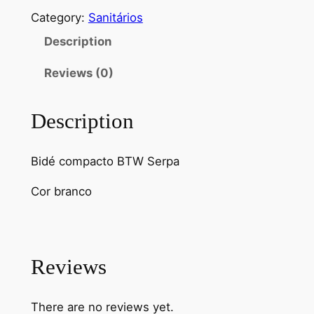
é
Category:
Sanitários
S
Description
e
r
Reviews (0)
p
a
B
Description
T
W
Bidé compacto BTW Serpa
q
u
Cor branco
a
n
t
i
Reviews
t
y
There are no reviews yet.